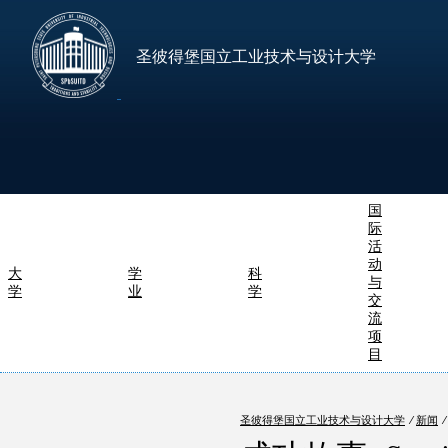
圣彼得堡国立工业技术与设计大学
国
际
活
动
大
学
科
与
学
业
学
交
流
项
目
圣彼得堡国立工业技术与设计大学
⁄
新闻