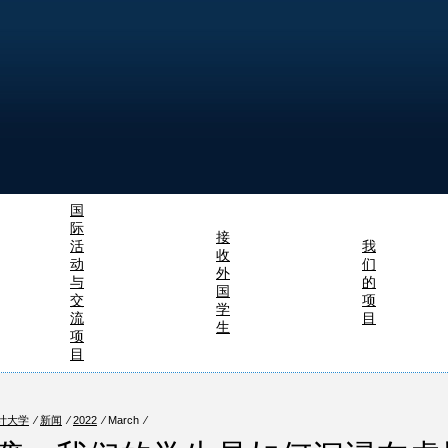
国
际
接
活
我
收
动
们
外
与
的
国
交
项
学
流
目
生
项
目
计大学
⁄
新闻
⁄
2022
⁄ March ⁄