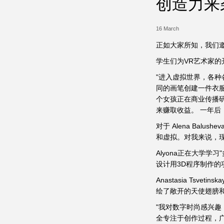
创造力来
16 March
正如大家所知，我们邀
学生们为VR艺术家
"进入虚拟世界，各
同的画笔创建一件衣服。
个女孩正在商业传播研
来赚取收益。 一年后
对于 Alena Ba
和虚拟。对我来说，现
Alyona正在大学
设计用3D程序制作的
Anastasia Ts
绘了敞开的天使翅膀
"我对数字时尚感兴趣
全专注于创作过程，