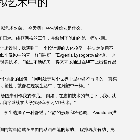
拟艺术中的
虚拟艺术对象。 今天我们将告诉你它是什么。
了画笔、线框网格的工作，并绘制了他们的第一幅VR画。
一个场景时，我遇到了一个设计师的人体模型，并决定使用不
草一样"摇摆"，"Evgenia Lysogorova说道。 这
现实技术。 "通过不断练习，将来可以通过在NFT上出售作品
道。
话生物，一个抽象的图像：“同时处于两个世界中是非常不寻常的：真实
可塑性，就像在现实生活中，在雕塑中一样。”
用VR绘图来创作我的作品。 例如，在虚拟技术的帮助下，我可以
，我将继续在大学实验室学习VR艺术。"
的绘画，学生选择了一种舒缓，平静的形象和冷色调。 Anastasia描
时间的能量隐藏在里面的动画画笔的帮助。 虚拟现实有助于完