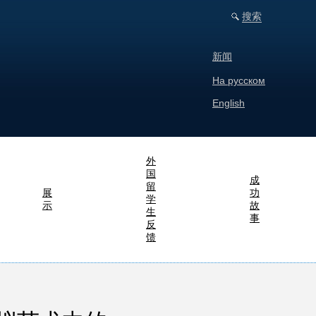
搜索
新闻
На русском
English
外
国
成
留
展
功
学
示
故
生
事
反
馈