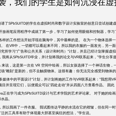
袭，我们的学生是如何沉浸在虚
请了SPbSUITD的学生在虚拟时尚和数字设计实验室的创意日尝试创建
的开放画笔应用程序中成就了第一步，学习了如何使用眼镜和控制器，学习
种各样的工作想法开始浮现在脑海中，其中最棒的是。 在为一个物体选择
 在VR中，一切都可以看起来不同，所以我的衣服的一面发光，另一面似乎像风中的
究所学习"广告和公共关系（设计和时尚）"计划，并且已经计划掌握虚拟
，我将从SPbSUITD毕业，并计划将我的论文与VR联系起来，"学生分享
lusheva 来说，这是第一次在 VR 空间中绘画，所以女孩选择了一个神
场“雕刻”是新的，但不去触摸物体。这很有趣：你无法完全感受到物体的
学习"多媒体中的平面设计"计划，并计划将她的工作与VR联系起来："我想
项目并呈现它们，以便观众可以"四处走动"并从四面八方查看作品。 因此
vetinskaya正在学习成为SPbSUITD设计与艺术学院的艺术评论家。 对于她
和水晶。
，所以我画了一件衣服。 我试图传达平静的水流在它的褶皱，但在同一
广泛的工具库有助于体现最大胆甚至疯狂的想法，"学生说。