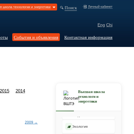
Поиск
Личный кабинет
 школа технологии и энергетики
Eng
Chi
боты
События и объявления
Контактная информация
Химическая технология
Переработка
2015
2014
Высшая школа
древесины
технологи и
энергетики
Переработка
полимеров и
органических
соединений
2009 →
Экология