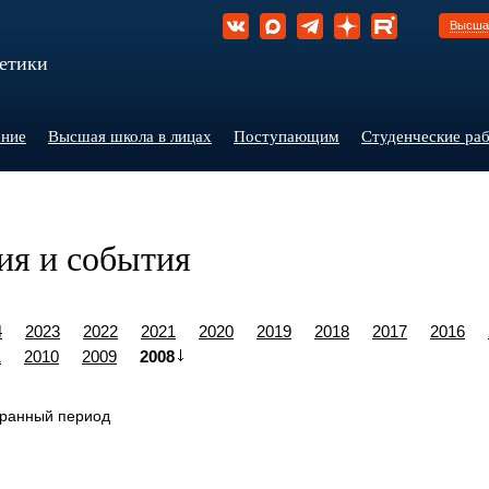
Высшая
гетики
ние
Высшая школа в лицах
Поступающим
Студенческие ра
ия и события
4
2023
2022
2021
2020
2019
2018
2017
2016
1
2010
2009
2008
бранный период