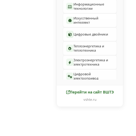
Информационные
технологии
Искусственный
интеллект
Цифровые двойники
Теплоэнергетика и
теплотехника
Электроэнергетика и
электротехника
Цифровой
электропривод
Автоматизация
Перейти на сайт ВШТЭ
процессов
vshte.ru
Робототехнические
системы
Экономика
Технологические
машины