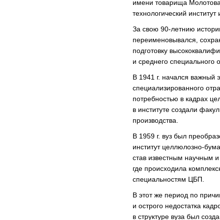
имени товарища Молотова» 
технологический институт 
За свою 90-летнию истори
переименовывался, сохра
подготовку высококвалиф
и среднего специального 
В 1941 г. начался важный 
специализированного отра
потребностью в кадрах ц
в институте создали факу
производства.
В 1959 г. вуз был преобра
институт целлюлозно-бум
став известным научным и
где происходила комплекс
специальностям ЦБП.
В этот же период по прич
и острого недостатка кад
в структуре вуза был созд