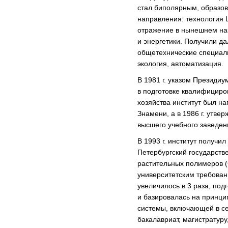
стал биполярным, образов
направления: технология 
отражение в нынешнем на
и энергетики. Получили д
общетехнические специаль
экология, автоматизация.
В 1981 г. указом Президи
в подготовке квалифициро
хозяйства институт был н
Знамени, а в 1986 г. утве
высшего учебного заведен
В 1993 г. институт получи
Петербургский государств
растительных полимеров (
университетским требован
увеличилось в 3 раза, под
и базировалась на принц
системы, включающей в се
бакалавриат, магистратуру