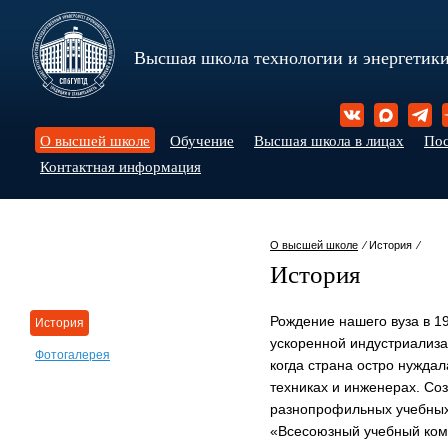
Высшая школа технологии и энергетик
О высшей школе
Обучение
Высшая школа в лицах
По
Контактная информация
О высшей школе
⁄ История ⁄
История
Рождение нашего вуза в 1
История
ускоренной индустриализа
Фотогалерея
когда страна остро нужда
техниках и инженерах. Со
разнопрофильных учебных
«Всесоюзный учебный ко