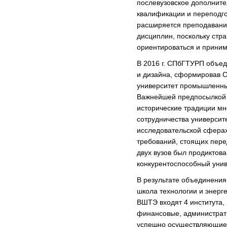
послевузовское дополнит
квалификации и переподго
расширяется преподавани
дисциплин, поскольку стр
ориентироваться и прини
В 2016 г. СПбГТУРП объед
и дизайна, сформировав С
университет промышленны
Важнейшей предпосылкой 
исторические традиции мн
сотрудничества университ
исследовательской сферах
требований, стоящих пере
двух вузов был продиктов
конкурентоспособный унив
В результате объединения
школа технологии и энерг
ВШТЭ входят 4 института,
финансовые, администрат
успешно осуществляющие 