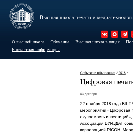
Высшая школа печати и медиатехнолог
О высшей школе
Обучение
Высшая школа в лицах
По
Контактная информация
События и объявления
⁄
2018
⁄
Цифровая печать
03 декабря
22 ноября 2018 года ВШП
мероприятии «Цифровая п
окупаемость инвестиций»,
Ассоциация ВУИЗДАТ совм
корпорацией RICOH. Меро