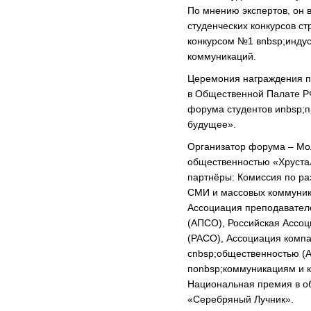
По мнению экспертов, он 
студенческих конкурсов с
конкурсом №1 вnbsp;индус
коммуникаций.
Церемония награждения пр
в Общественной Палате РФ
форума студентов иnbsp;
будущее».
Организатор форума – Мо
общественностью «Хруста
партнёры: Комиссия по р
СМИ и массовых коммуник
Ассоциация преподавател
(АПСО), Российская Ассоц
(РАСО), Ассоциация компа
сnbsp;общественностью (
поnbsp;коммуникациям и 
Национальная премия в о
«Серебряный Лучник».