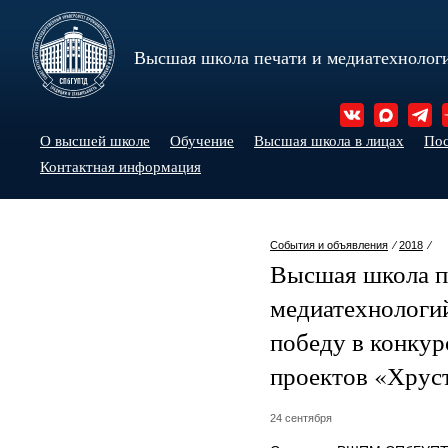
Высшая школа печати и медиатехнолог
О высшей школе
Обучение
Высшая школа в лицах
По
Контактная информация
События и объявления
⁄
2018
⁄
Высшая школа п
медиатехнолог
победу в конкур
проектов «Хрус
24 сентября