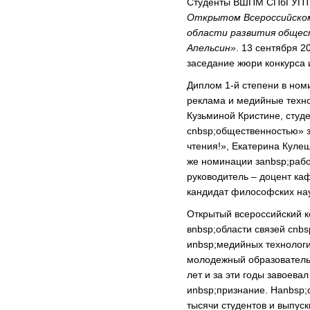
Студенты ВШПМ СПбГУПТД
Открытом Всероссийском
области развития общес
Апельсин»
. 13 сентября 2
заседание жюри конкурса 
Диплом 1-й степени в ном
реклама и медийные техно
Кузьминой Кристине, студ
сnbsp;общественностью» з
чтения!», Екатерина Куле
же номинации заnbsp;рабо
руководитель – доцент 
кандидат философских на
Открытый всероссийский к
вnbsp;области связей сnb
иnbsp;медийных технологи
молодежный образовательн
лет и за эти годы завоева
иnbsp;признание. Наnbsp;
тысячи студентов и выпуск