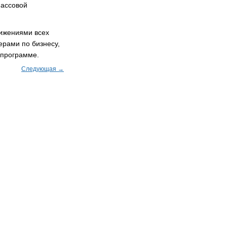
массовой
тижениями всех
ерами по бизнесу,
 программе.
Следующая →