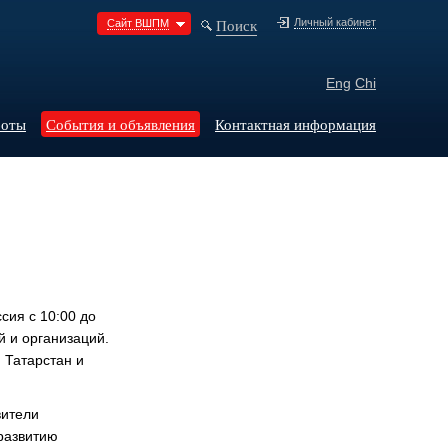
Поиск
Личный кабинет
Сайт ВШПМ
Eng
Chi
боты
События и объявления
Контактная информация
сия с 10:00 до
й и организаций.
 Татарстан и
вители
 развитию