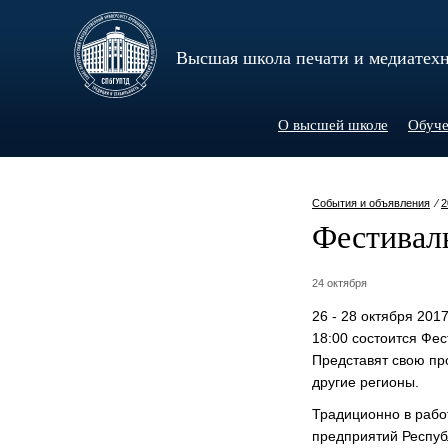
Высшая школа печати и медиатех
О высшей школе
Обуче
События и объявления
⁄
2
Фестиваль
24 октября
26 - 28 октября 201
18:00 состоится Фес
Представят свою пр
другие регионы.
Традиционно в рабо
предприятий Респуб