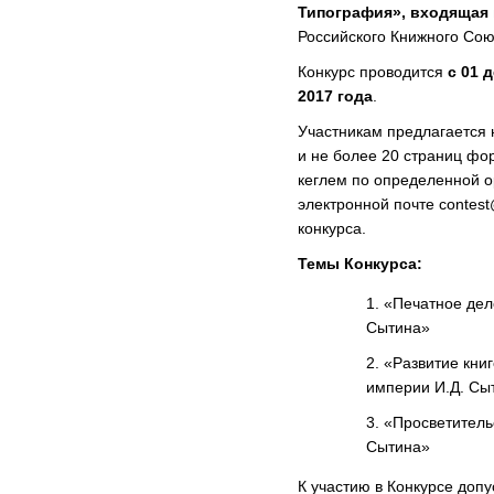
Типография», входящая 
Российского Книжного Сою
Конкурс проводится
с 01 
2017 года
.
Участникам предлагается 
и не более 20 страниц фо
кеглем по определенной о
электронной почте contes
конкурса.
Темы Конкурса:
«Печатное дел
Сытина»
«Развитие книг
империи И.Д. Сы
«Просветительс
Сытина»
К участию в Конкурсе доп