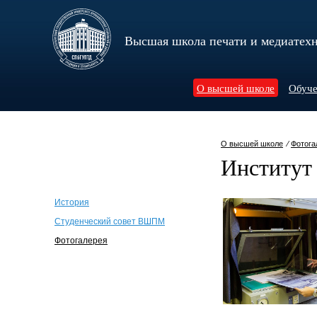
Высшая школа печати и медиатех
О высшей школе
Обуче
О высшей школе
⁄
Фотога
Институт
История
Студенческий совет ВШПМ
Фотогалерея