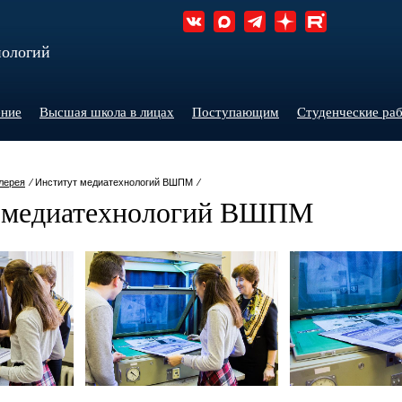
нологий
ние
Высшая школа в лицах
Поступающим
Студенческие ра
лерея
⁄ Институт медиатехнологий ВШПМ ⁄
 медиатехнологий ВШПМ