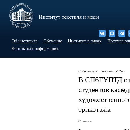
Институт текстиля и моды
Об институте
Обучение
Институт в лицах
Поступаю
Контактная информация
События и объявления
⁄
2024
⁄
В СПбГУПТД отк
студентов кафед
художественног
трикотажа
01 марта