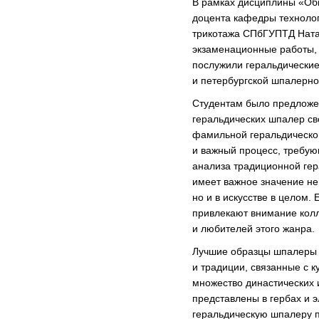
В рамках дисциплины «Об
доцента кафедры технолог
трикотажа СПбГУПТД Нат
экзаменационные работы, 
послужили геральдически
и петербургской шпалерн
Студентам было предложен
геральдических шпалер св
фамильной геральдическо
и важный процесс, требую
анализа традиционной гер
имеет важное значение не 
но и в искусстве в целом.
привлекают внимание кол
и любителей этого жанра.
Лучшие образцы шпалеры 
и традиции, связанные с к
множество династических 
представлены в гербах и 
геральдическую шпалеру п