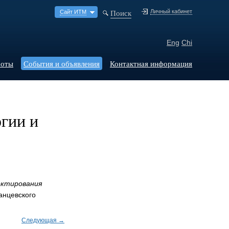
Поиск
Личный кабинет
Сайт ИТМ
Eng
Chi
боты
События и объявления
Контактная информация
огии и
ектирования
анцевского
Следующая →