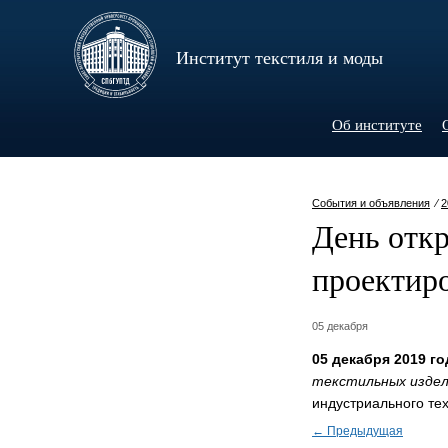
Институт текстиля и моды
Об институте
События и объявления
⁄
2
День откр
проектир
05 декабря
05 декабря 2019 го
текстильных изде
индустриального те
← Предыдущая