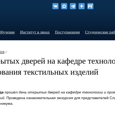
Обучение
Институт в лицах
Поступающим
Студенческие ра
019
⁄
ытых дверей на кафедре технол
ования текстильных изделий
да
прошёл
день открытых дверей на кафедре технологии и про
лий
. Проведена ознакомительная экскурсия для представителей Сл
хникума.