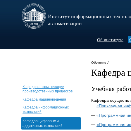
Институт информационных техноло
автоматизации
Об институте
Обучение
⁄
Кафедра 
Учебная рабо
Кафедра автоматизации
производственных процессов
Кафедра машиноведения
Кафедра осуществля
«Прикладная ин
Кафедра информационных
технологий
«Программная ин
Кафедра цифровых и
«Программная ин
аддитивных технологий