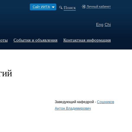
Поиск
Личный кабинет
Сайт ИИТА
Eng
Chi
боты
События и объявления
Контактная информация
гий
Заведующий кафедрой -
Сошников
Антон Владимирович