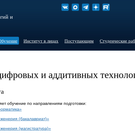
гий и
Обучение
Институт в лицах
Поступающим
Студенческие ра
цифровых и аддитивных техноло
та
ет обучение по направлениям подготовки:
форматика»
женерия (бакалавриат)»
женерия (магистратура)»