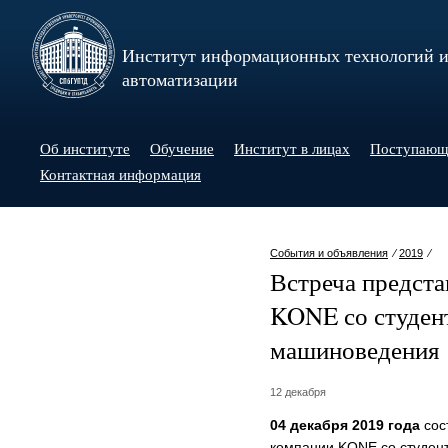
Институт информационных технологий 
автоматизации
Об институте
Обучение
Институт в лицах
Поступаю
Контактная информация
События и объявления
⁄
2019
⁄
Встреча предста
KONE со студен
машиноведения
12 декабря
04 декабря 2019 года
сос
компании KONE со студен