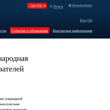
Поиск
Личный кабинет
Сайт ИГД
Eng
Chi
боты
События и объявления
Контактная информация
народная
вателей
тие очередной
 многолетнее
ультета искусств