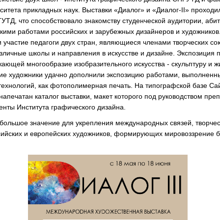
ситета прикладных наук. Выставки «Диалог» и «Диалог-II» проход
ПГУТД, что способствовало знакомству студенческой аудитории, аби
скими работами российских и зарубежных дизайнеров и художников.
и участие педагоги двух стран, являющиеся членами творческих со
личные школы и направления в искусстве и дизайне. Экспозиция п
ающей многообразие изобразительного искусства - скульптуру и ж
ие художники удачно дополнили экспозицию работами, выполнен
технологий, как фотополимерная печать. На типографской базе Са
напечатан каталог выставки, макет которого под руководством пре
енты Института графического дизайна.
 большое значение для укрепления международных связей, творчес
сийских и европейских художников, формирующих мировоззрение 