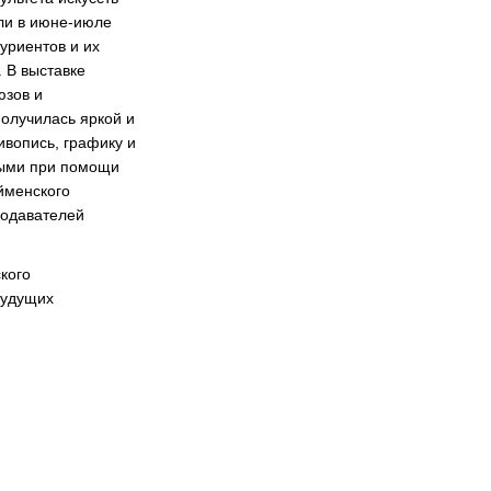
или в июне-июле
туриентов и их
 В выставке
юзов и
олучилась яркой и
ивопись, графику и
ными при помощи
йменского
подавателей
кого
будущих