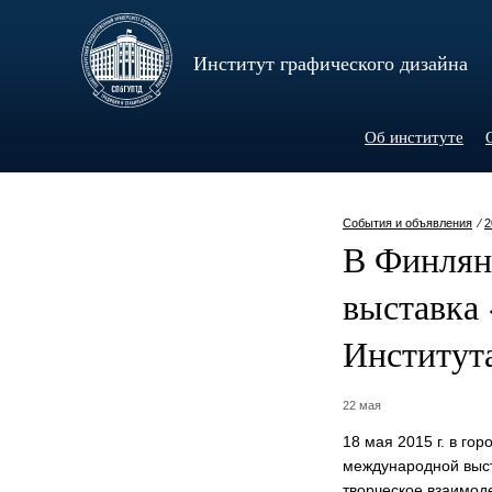
Институт графического дизайна
Об институте
События и объявления
⁄
2
В Финлян
выставка 
Института
22 мая
18 мая 2015 г. в го
международной выста
творческое взаимоде