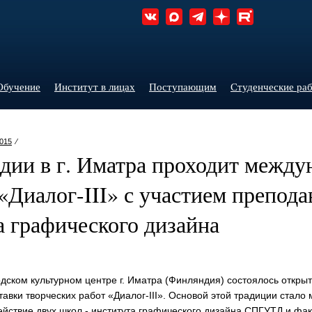
Обучение
Институт в лицах
Поступающим
Студенческие ра
015
⁄
дии в г. Иматра проходит между
«Диалог-III» с участием препода
 графического дизайна
родском культурном центре г. Иматра (Финляндия) состоялось откры
вки творческих работ «Диалог-III». Основой этой традиции стало
йствие двух школ - института графического дизайна СПГУТД и фак