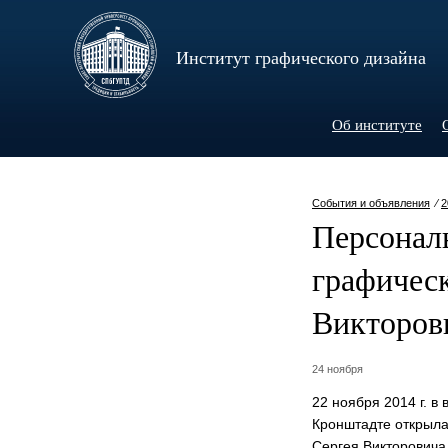
Институт графического дизайна
Об институте
События и объявления
⁄
2
Персонал
графичес
Викторов
24 ноября
22 ноября 2014 г. в
Кронштадте открыла
Сергея Викторовича