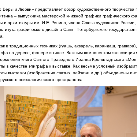
 Веры и Любви» представляет обзор художественного творчества 
итвина – выпускника мастерской книжной графики графического фа
ры и архитектуры им. И.Е. Репина, члена Союза художников России
ститута графического дизайна Санкт-Петербургского государствен
а.
к в традиционных техниках (гуашь, акварель, карандаш, гравюра), 
ефа на дереве, фанере и гипсе. Важным компонентом экспозиции 
ормления книги Святого Праведного Иоанна Кронштадтского «Моя 
яты в качестве эпиграфа к выставке. Как весьма условный изобрази
оты выставки (изображения святых, пейзажи и др.) объединены ин
русского психологического пространства.