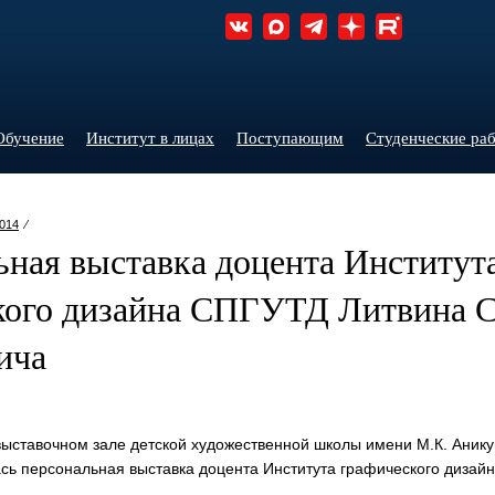
Обучение
Институт в лицах
Поступающим
Студенческие ра
014
⁄
ьная выставка доцента Институт
кого дизайна СПГУТД Литвина С
ича
 выставочном зале детской художественной школы имени М.К. Аникуш
сь персональная выставка доцента Института графического дизай