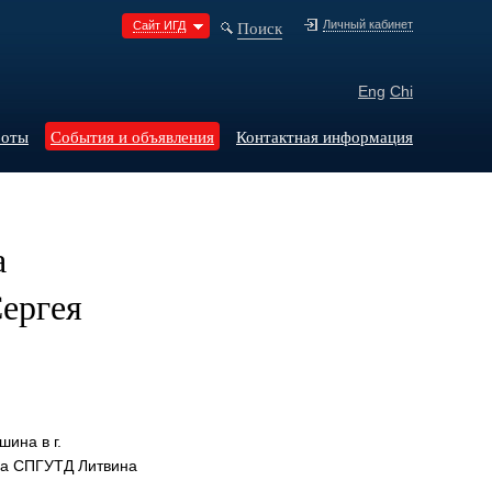
Поиск
Личный кабинет
Сайт ИГД
Eng
Chi
боты
События и объявления
Контактная информация
а
ергея
ина в г.
на СПГУТД Литвина