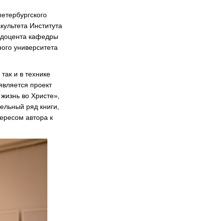
петербургского
культета Института
, доцента кафедры
ного университета
так и в технике
является проект
жизнь во Христе»,
тельный ряд книги,
тересом автора к