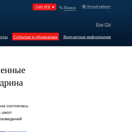
Поиск
Личный кабинет
Сайт ИГД
Eng
Chi
боты
События и объявления
Контактная информация
менные
дрина
на состоялась
я школ
оизведений