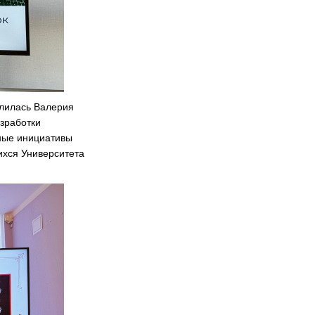
лилась Валерия
азработки
ные инициативы
ихся Университета