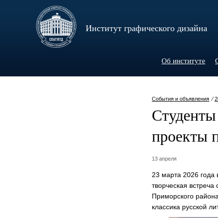
Институт графического дизайна
Об институте
События и объявления
⁄
2
Студенты
проекты 
13 апреля
23 марта 2026 года
творческая встреча
Приморского район
классика русской ли