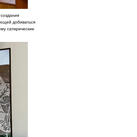
 создания
яющей добиваться
ему сатирические