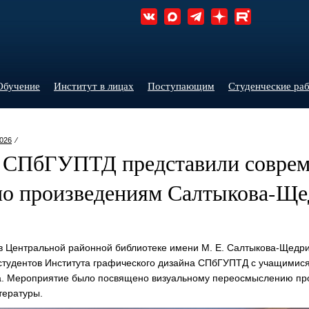
Обучение
Институт в лицах
Поступающим
Студенческие ра
026
⁄
 СПбГУПТД представили совре
по произведениям Салтыкова-Ще
 в Центральной районной библиотеке имени
М. Е. Салтыкова
-Щедри
 студентов Института графического дизайна СПбГУПТД с учащимис
а. Мероприятие было посвящено визуальному переосмыслению пр
тературы.