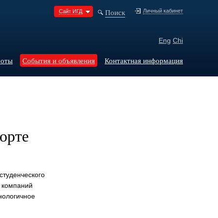
Поиск
Личный кабинет
Сайт ИГД
Eng
Chi
боты
События и объявления
Контактная информация
орте
студенческого
а компаний
нологичное