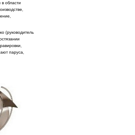
 в области
оизводстве,
ение,
ко (руководитель
состязании
равировки,
ают паруса,