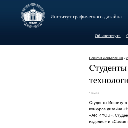
Институт графического дизайна
Об институте
События и объявления
⁄
2
Cтуденты
технологи
19 мая
Студенты Института
конкурса дизайна «
«ART4YOU». Студент
изделие» и «Cамая 