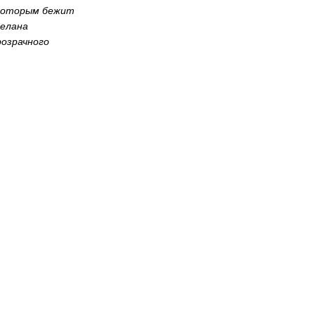
 которым бежит
делана
озрачного