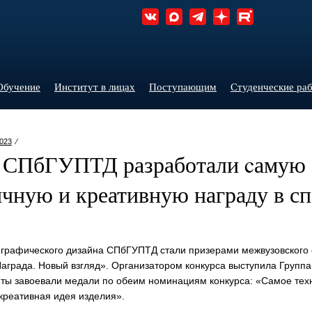
Обучение
Институт в лицах
Поступающим
Студенческие ра
023
⁄
 СПбГУПТД разработали cамую
чную и креативную награду в сп
 графического дизайна СПбГУПТД стали призерами межвузовского 
Награда. Новый взгляд». Организатором конкурса выступила Групп
ы завоевали медали по обеим номинациям конкурса: «Cамое тех
креативная идея изделия».