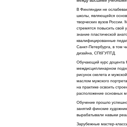
между высшими учебными 
В Финляндии не ослабевае
школы, являющейся основ
творческих вузов России.
стремятся повысить свой 
знание пластической анат
квалифицированные педаго
Санкт-Петербурга, в том ч
дизайна, СПбГУПТД.
Обучающий курс доцента К
междисциплинарном подхо
рисунок скелета и мужско
маслом мужского портрета
на практике освоить строе
расположение основных 
Обучение прошло успешно 
занятий финские художник
вырабатывали навыки реал
Зарубежные мастер-класс