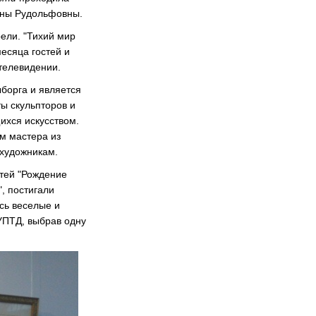
ины Рудольфовны.
ели. "Тихий мир
есяца гостей и
телевидении.
ыборга и является
ы скульпторов и
ихся искусством.
м мастера из
 художникам.
етей "Рождение
, постигали
сь веселые и
ГУПТД, выбрав одну