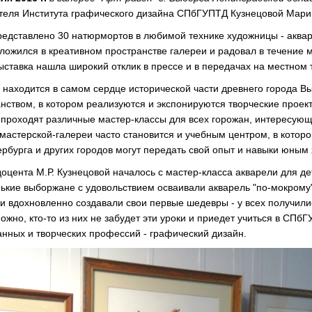
теля Института графического дизайна СПбГУПТД Кузнецовой Мар
редставлено 30 натюрмортов в любимой технике художницы - аквар
ложился в креативном пространстве галереи и радовал в течение м
ыставка нашла широкий отклик в прессе и в передачах на местном 
 находится в самом сердце исторической части древнего города В
нством, в котором реализуются и экспонируются творческие проект
е проходят различные мастер-классы для всех горожан, интересующ
астерской-галереи часто становится и учебным центром, в которо
ербурга и других городов могут передать свой опыт и навыки юным
оцента М.Р. Кузнецовой началось с мастер-класса акварели для д
нькие выборжане с удовольствием осваивали акварель "по-мокрому"
 и вдохновленно создавали свои первые шедевры - у всех получили
ожно, кто-то из них не забудет эти уроки и приедет учиться в СПб
анных и творческих профессий - графический дизайн.