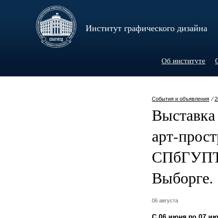
Институт графического дизайна
Об институте
События и объявления
⁄
2
Выставка 
арт-прост
СПбГУПТД
Выборге.
06 августа
С 06 июня по 07 ию