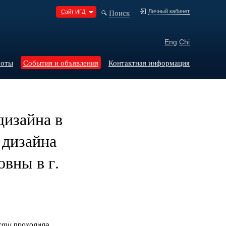
Поиск
Личный кабинет
Сайт ИГД
Eng
Chi
боты
События и объявления
Контактная информация
дизайна в
 дизайна
вны в г.
асти
проходила