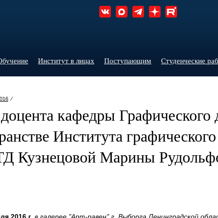
Обучение
Институт в лицах
Поступающим
Студенческие ра
016
⁄
доцента кафедры Графического 
ранстве Института графического
 Кузнецовой Марины Рудольфо
ля 2016 г.
в галерее "Арт-равен" г. Выборга Ленинградской обл