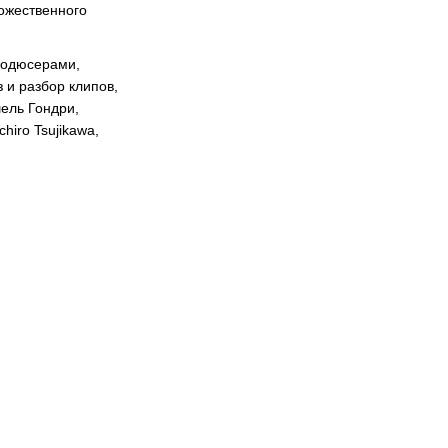
дожественного
родюсерами,
 и разбор клипов,
ель Гондри,
hiro Tsujikawa,