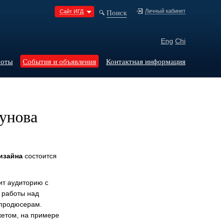
Поиск
Личный кабинет
Сайт ИГД
Eng
Chi
боты
События и объявления
Контактная информация
унова
дизайна
состоится
ит аудиторию с
 работы над
 продюсерам.
жетом, на примере