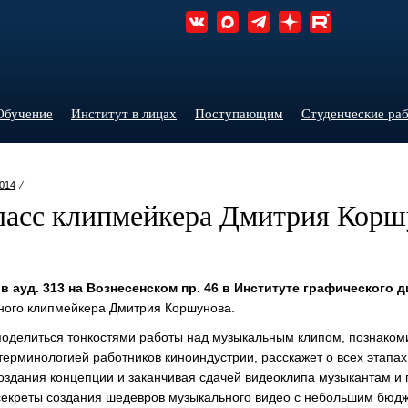
Обучение
Институт в лицах
Поступающим
Студенческие ра
014
⁄
ласс клипмейкера Дмитрия Корш
в ауд. 313 на Вознесенском пр. 46 в Институте графического 
тного клипмейкера Дмитрия Коршунова.
оделиться тонкостями работы над музыкальным клипом, познаком
ерминологией работников киноиндустрии, расскажет о всех этапах
создания концепции и заканчивая сдачей видеоклипа музыкантам и
секреты создания шедевров музыкального видео с небольшим бюд