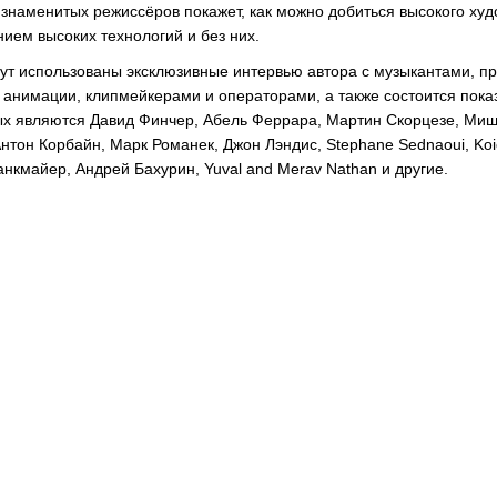
 знаменитых режиссёров покажет, как можно добиться высокого ху
ием высоких технологий и без них.
дут использованы эксклюзивные интервью автора с музыкантами, п
 анимации, клипмейкерами и операторами, а также состоится показ
х являются Давид Финчер, Абель Феррара, Мартин Скорцезе, Миш
нтон Корбайн, Марк Романек, Джон Лэндис, Stephane Sednaoui, Koic
анкмайер, Андрей Бахурин, Yuval and Merav Nathan и другие.