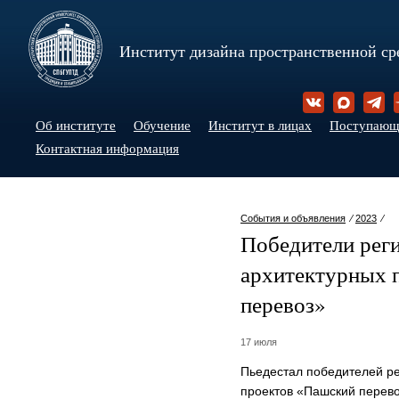
Институт дизайна пространственной ср
Об институте
Обучение
Институт в лицах
Поступаю
Контактная информация
События и объявления
⁄
2023
⁄
Победители рег
архитектурных 
перевоз»
17 июля
Пьедестал победителей ре
проектов «Пашский перев