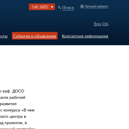
Поиск
Личный кабинет
Сайт ИДПС
Eng
Chi
боты
События и объявления
Контактная информация
го каф. ДОСО
шили рабочий
 развития
с конкурса «В чем
кого центра в
д проектом, в