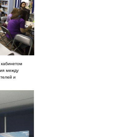
а кабинетом
вия между
телей и