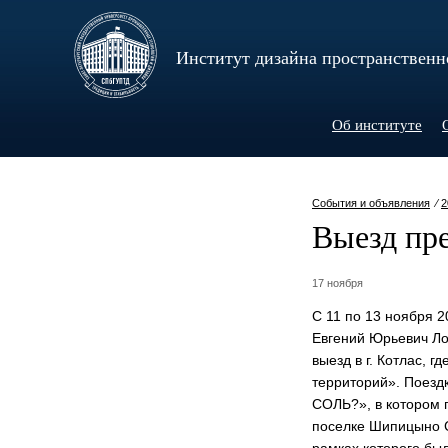
Институт дизайна пространственн
Об институте
События и объявления
⁄
2
Выезд пр
17 ноября
С 11 по 13 ноября 
Евгений Юрьевич Ло
выезд в г. Котлас, 
территорий». Поезд
СОЛЬ?», в котором 
поселке Шипицыно С