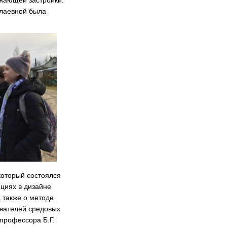
ужающей застройки.
олаевной была
который состоялся
нциях в дизайне
 также о методе
ователей средовых
 профессора Б.Г.