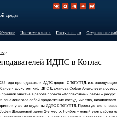
ой среды
Обучение
Институт в лицах
Поступающим
Студенческие ра
022
⁄
еподавателей ИДПС в Котлас
2022 года преподаватели ИДПС доцент СПбГУПТД, и.о. заведующе
банов и ассистент каф. ДПС Шаманова Софья Анатольевна совер
где приняли участие в работе проекта «Коллективный разум – ресурс
ка ознаменовала собой продолжение сотрудничества, начавшегося 
приняли участие студенты ИДПС СПбГУПТД. Проект детско-юношес
офьи Шамановой занял 2-е место. Ноябрь – новый этап работы на