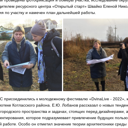
ли проведены фотофиксация и обмеры участка, исследование окр
дителем ресурсного центра «Открытый старт» Швайко Еленой Ник
ия по участку и намечен план дальнейшей работы.
 присоединились к молодежному фестивалю «DvinaLive - 2022», 
отеке Котласского района. Е.Ю. Лобанов рассказал о новых тенде
городского пространства и задачах, стоящих перед дизайнерами, а
ектирования, которое подразумевает привлечение будущих польз
й работе. Особо он отметил значение теории архитектоники среды