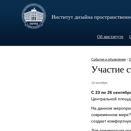
Институт дизайна пространственн
Об институте
События и объявления
⁄
2
Участие 
14 октября
С 23 по 26 сентябр
Центральной площадк
На данном мероприят
современном мире?»
создает комфортную
Для презентации иск