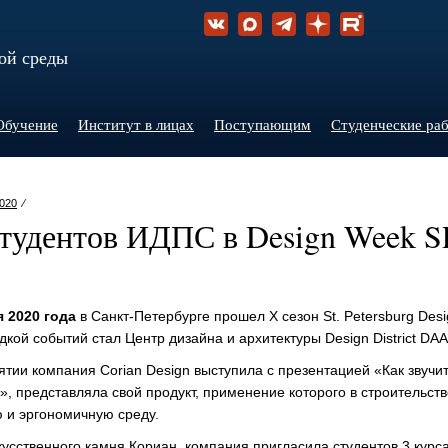
ой среды
Обучение
Институт в лицах
Поступающим
Студенческие ра
020
⁄
студентов ИДПС в Design Week S
я 2020 года
в Санкт-Петербурге прошел X сезон St. Petersburg Des
ой событий стал Центр дизайна и архитектуры Design District DAA
ии компания Corian Design выступила с презентацией «Как звучит 
, представляла свой продукт, применение которого в строительств
 и эргономичную среду.
усственного камня Кориан, компания пригласила студентов 3 курс