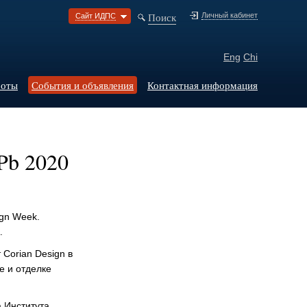
Поиск
Личный кабинет
Сайт ИДПС
Eng
Chi
боты
События и объявления
Контактная информация
Pb 2020
ign Week.
.
Corian Design в
е и отделке
а Института