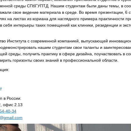
венной среды СПбГУПТД. Нашим студентам были даны темы, в соо
ажали свое видение материала в среде. Во время презентации, 6 
лях на листах из кориана для наглядного примера практичности пр
в себя интерьеры таких помещений как клиники, резиденции и экс
тво Института с современной компанией, выпускающей инновацио
родемонстрировать нашим студентам свои таланты и заинтересован
ей среды, получить практику в сфере дизайна, поучаствовать в с
ирить горизонты своих знаний в профессиональной области.
ация:
n в России:
2, офис 2.13
454-40-34
t@gmail.com