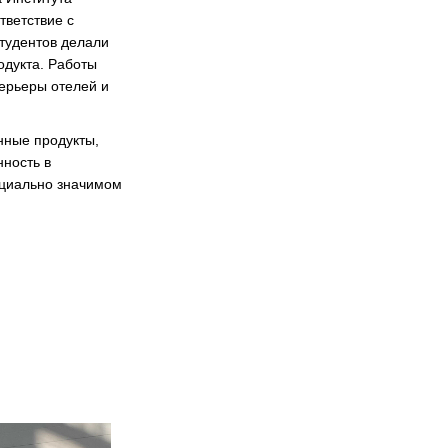
тветствие с
студентов делали
одукта. Работы
терьеры отелей и
нные продукты,
ность в
оциально значимом