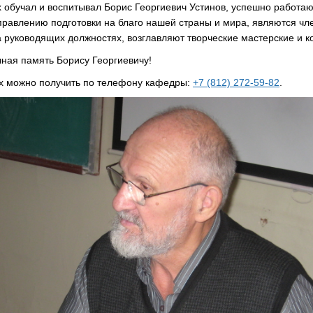
х обучал и воспитывал Борис Георгиевич Устинов, успешно работа
правлению подготовки на благо нашей страны и мира, являются чл
а руководящих должностях, возглавляют творческие мастерские и к
чная память Борису Георгиевичу!
х можно получить по телефону кафедры:
+7 (812) 272-59-82
.