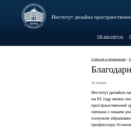
Институт дизайна пространственн
Об институте
События и объявления
⁄
2
Благодарн
16 января
Институт дизайна п
на 81 году жизни с
пространственной с
связана с нашим ун
получили образован
профессора Устинов