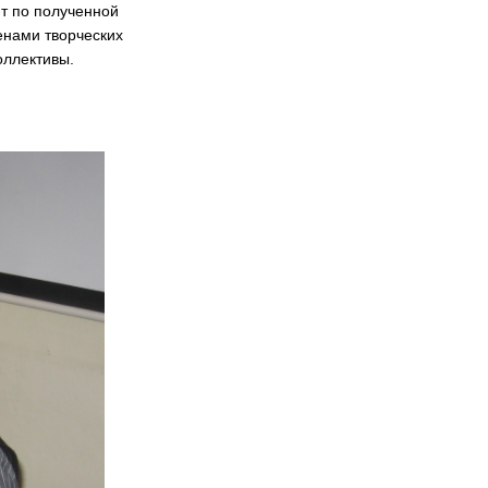
ют по полученной
енами творческих
оллективы.