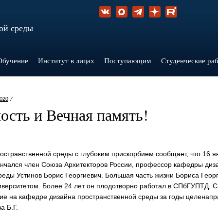
ой среды
Обучение
Институт в лицах
Поступающим
Студенческие ра
020
⁄
ость и Вечная память!
ространственной среды с глубоким прискорбием сообщает, что 16 я
кончался член Союза Архитекторов России, профессор кафедры диз
реды Устинов Борис Георгиевич. Большая часть жизни Бориса Геор
иверситетом. Более 24 лет он плодотворно работал в СПбГУПТД. С
ие на кафедре дизайна пространственной среды за годы целенап
а Б.Г.