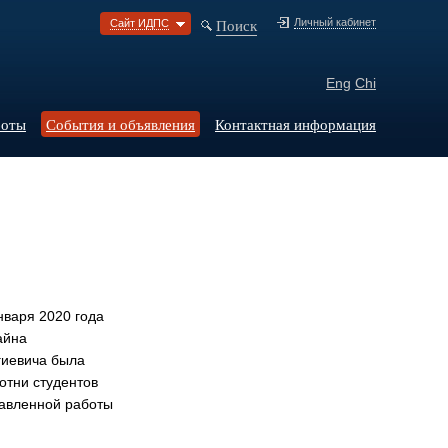
Поиск
Личный кабинет
Сайт ИДПС
Eng
Chi
боты
События и объявления
Контактная информация
нваря 2020 года
айна
гиевича была
отни студентов
равленной работы