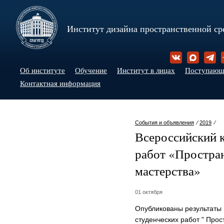
Институт дизайна пространственной ср
Об институте
Обучение
Институт в лицах
Поступаю
Контактная информация
События и объявления
⁄
2019
⁄
Всероссийский 
работ «Простран
мастерства»
01 октября
Опубликованы результаты 
студенческих работ " Прос