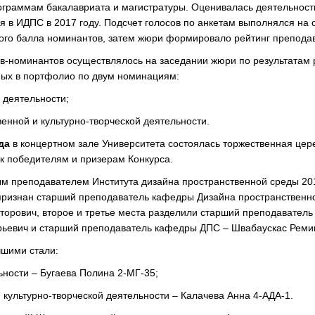
граммам бакалавриата и магистратуры. Оценивалась деятельност
я в ИДПС в 2017 году. Подсчет голосов по анкетам выполнялся на
ного балла номинантов, затем жюри формировало рейтинг препода
в-номинантов осуществлялось на заседании жюри по результатам 
ных в портфолио по двум номинациям:
 деятельности;
енной и культурно-творческой деятельности.
да
в концертном зале Университета состоялась торжественная це
ок победителям и призерам Конкурса.
 преподавателем Института дизайна пространственной среды 201
признан старший преподаватель кафедры Дизайна пространственн
торович, второе и третье места разделили старший преподавате
ьевич и старший преподаватель кафедры ДПС – Швабаускас Реми
чшими стали:
ьности – Бугаева Полина 2-МГ-35;
 культурно-творческой деятельности – Калачева Анна 4-АДА-1.