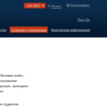
Поиск
Личный кабинет
Сайт ИДПС
Eng
Chi
боты
События и объявления
Контактная информация
«Человек года»
,
 улучшению
учную, культурно-
ает
я студентов