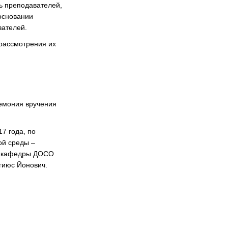
ь преподавателей,
 основании
вателей.
рассмотрения их
ремония вручения
7 года, по
ой среды –
ль кафедры ДОСО
гиюс Йонович.