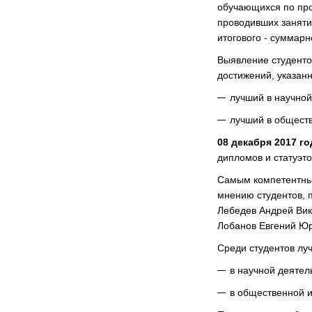
обучающихся по про
проводивших заняти
итогового - суммар
Выявление студенто
достижений, указан
лучший в научной
лучший в обществ
08 декабря 2017 го
дипломов и статуэт
Самым компетентным
мнению студентов, 
Лебедев Андрей Вик
Лобанов Евгений Юр
Среди студентов лу
в научной деятел
в общественной и