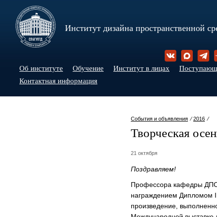
Институт дизайна пространственной ср
Об институте
Обучение
Институт в лицах
Поступаю
Контактная информация
События и объявления
⁄
2016
⁄
Творческая осен
21 октября
Поздравляем!
Профессора кафедры ДП
награждением Дипломом I
произведение, выполненно
Международной выставке-