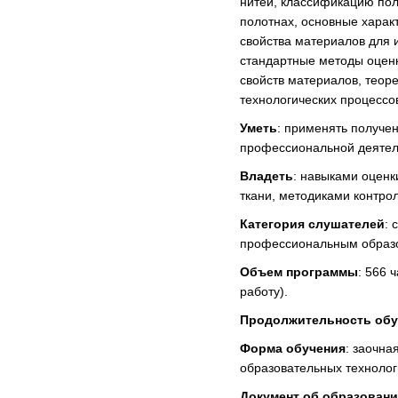
нитей, классификацию пол
полотнах, основные харак
свойства материалов для 
стандартные методы оценк
свойств материалов, теор
технологических процессо
Уметь
: применять получе
профессиональной деятел
Владеть
: навыками оценк
ткани, методиками контрол
Категория слушателей
: 
профессиональным образ
Объем программы
: 566 
работу).
Продолжительность обу
Форма обучения
: заочна
образовательных технологи
Документ об образован