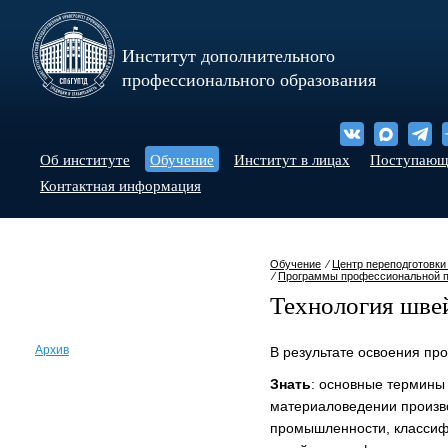
Институт дополнительного
профессионального образования
Об институте
Обучение
Институт в лицах
Поступаю
Контактная информация
Обучение
⁄
Центр переподготовки
⁄
Программы профессиональной п
Технология шве
Архив
В результате освоения пр
Знать
: основные термины
материаловедении произво
промышленности, классиф