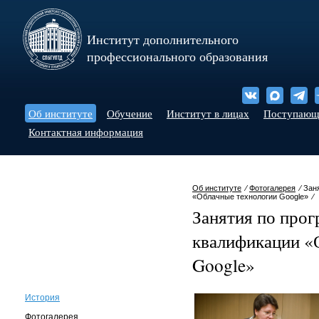
Институт дополнительного
профессионального образования
Об институте
Обучение
Институт в лицах
Поступаю
Контактная информация
Об институте
⁄
Фотогалерея
⁄ Зан
«Облачные технологии Google» ⁄
Занятия по про
квалификации «
Google»
История
Фотогалерея