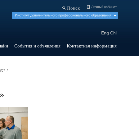
Поиск
Личный кабинет
Институт дополнительного профессионального образования
Eng
Chi
лайн
События и объявления
Контактная информация
р)» ⁄
»