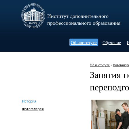
Институт дополнительного
профессионального образования
Об институте
Обучение
И
Об институте
⁄
Фотогалер
Занятия 
переподго
История
Фотогалерея