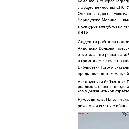
Команда
3-го
курса кафед
с общественностью СПбГУ
Одинцова Дарья, Тухвату
Черноудова Марина — выи
в конкурсе внекубковых ке
ЛЭТИ.
Студентки работали над к
Анастасия Волкова,
пресс
отметила, что решение ке
и грамотное использован
Библиотеки Гоголя сказали
представленные командой,
А сотрудники библиотеки Г
реализовать идеи, предст
коммуникационной стратег
Руководитель: Наталия Ан
рекламы и связей с общес