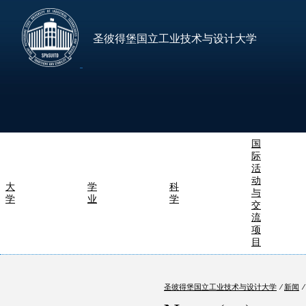
圣彼得堡国立工业技术与设计大学
国
际
活
动
大
学
科
与
学
业
学
交
流
项
目
圣彼得堡国立工业技术与设计大学
⁄
新闻