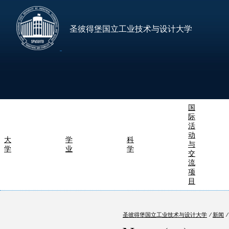
圣彼得堡国立工业技术与设计大学
国
际
活
动
大
学
科
与
学
业
学
交
流
项
目
圣彼得堡国立工业技术与设计大学
⁄
新闻