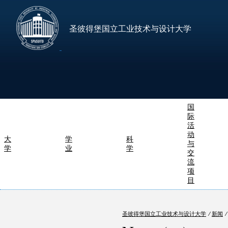
圣彼得堡国立工业技术与设计大学
国
际
活
动
大
学
科
与
学
业
学
交
流
项
目
圣彼得堡国立工业技术与设计大学
⁄
新闻