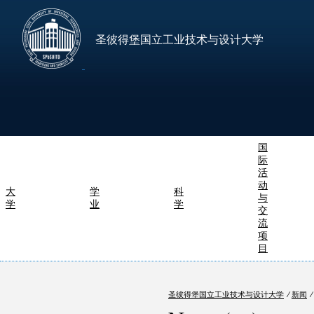
圣彼得堡国立工业技术与设计大学
国
际
活
动
大
学
科
与
学
业
学
交
流
项
目
圣彼得堡国立工业技术与设计大学
⁄
新闻