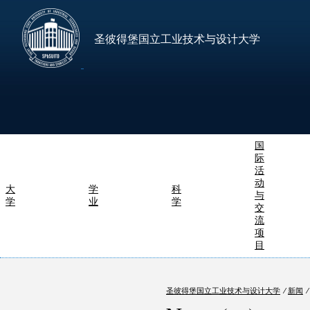
圣彼得堡国立工业技术与设计大学
国
际
活
动
大
学
科
与
学
业
学
交
流
项
目
圣彼得堡国立工业技术与设计大学
⁄
新闻