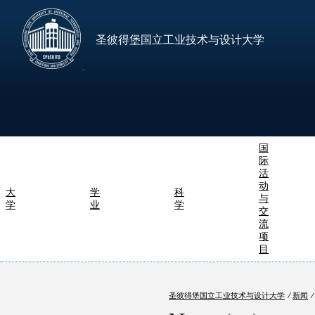
圣彼得堡国立工业技术与设计大学
国
际
活
动
大
学
科
与
学
业
学
交
流
项
目
圣彼得堡国立工业技术与设计大学
⁄
新闻