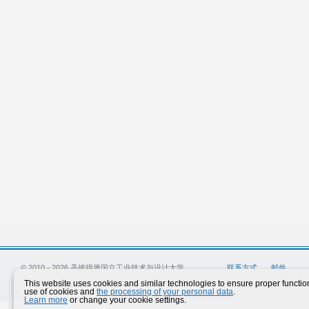
© 2010 - 2026 圣彼得堡国立工业技术与设计大学
联系方式
邮件
This website uses cookies and similar technologies to ensure proper functiona
use of cookies and
the processing of your personal data
.
Learn more
or change your cookie settings.