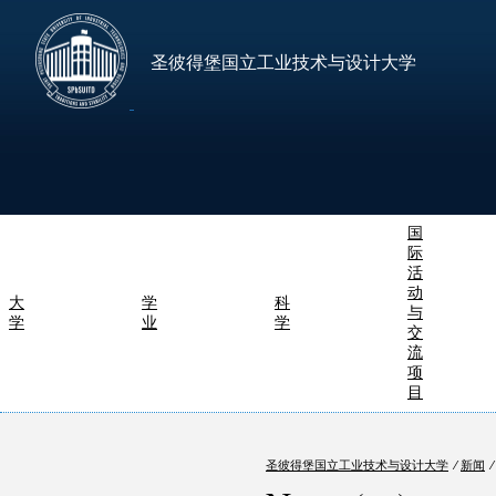
圣彼得堡国立工业技术与设计大学
国
际
活
动
大
学
科
与
学
业
学
交
流
项
目
圣彼得堡国立工业技术与设计大学
⁄
新闻