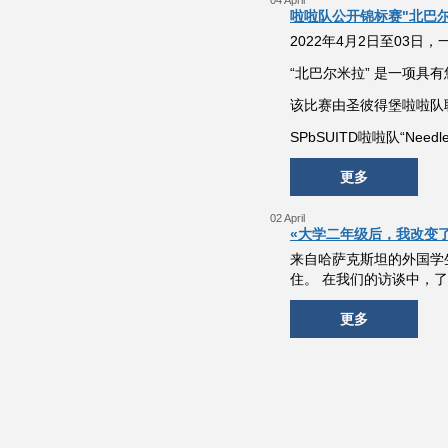
04 April
啦啦队公开锦标赛"北巴尔
2022年4月2日至03
“北巴尔米拉” 是一项
该比赛由圣彼得堡啦啦队
SPbSUITD啦啦队“N
更多
02 April
«大学二年级后，我改变了我的
来自哈萨克斯坦的外国学生Da
住。 在我们的访谈中，
更多