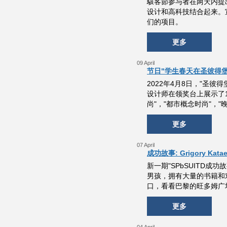
駭客節参与者在两天内提
设计和高科技结合起来。宣
们的项目。
更多
09 April
节日"学生春天在圣彼得堡
2022年4月8日，"圣彼
设计师在领奖台上展示了
尚"，"都市概念时尚"，"
更多
07 April
成功故事: Grigory Kata
新一期"SPbSUITD
男孩，拥有大量的书籍和对旧
口，看看巴黎的旺多姆广
更多