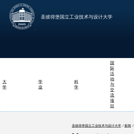
圣彼得堡国立工业技术与设计大学
国
际
活
动
大
学
科
与
学
业
学
交
流
项
目
圣彼得堡国立工业技术与设计大学
⁄
新闻