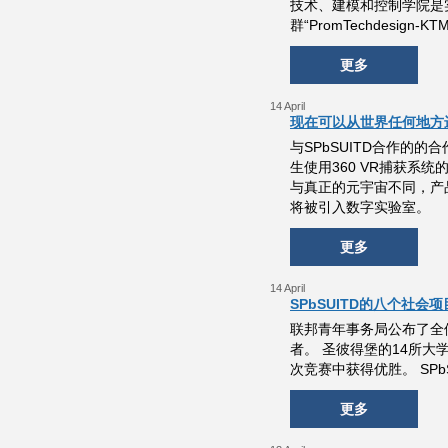
技术、建模和控制学院是
群“PromTechdesign-KT
更多
14 April
现在可以从世界任何地方进入 
与SPbSUITD合作的的合
生使用360 VR捕获系
与真正的元宇宙不同，产
将被引入数字实验室。
更多
14 April
SPbSUITD的八个社会
联邦青年事务局公布了全
者。 圣彼得堡的14所
次竞赛中获得优胜。 SPbS
更多