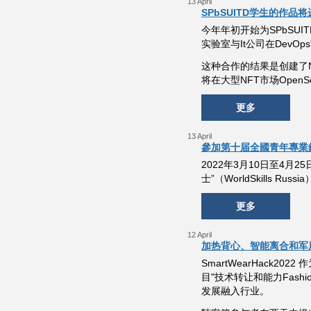
13 April
SPbSUITD学生的作品
今年年初开始为SPbSU
实验室与It公司在DevO
这种合作的结果是创建了
将在大型NFT市场Open
更多
13 April
參加第十届全國青年專業
2022年3月10日至4
士”（WorldSkills Ru
更多
12 April
加热背心、智能离合和军用面
SmartWearHack2022
目"技术转让和能力Fas
发展融入行业。