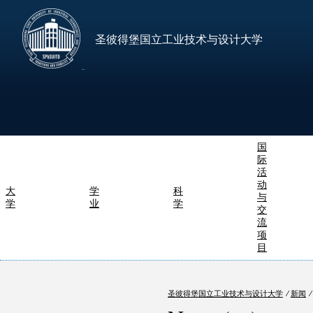
圣彼得堡国立工业技术与设计大学
国
际
活
动
大
学
科
与
学
业
学
交
流
项
目
圣彼得堡国立工业技术与设计大学
⁄
新闻