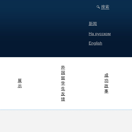
搜索
新闻
На русском
English
外
国
成
留
展
功
学
示
故
生
事
反
馈