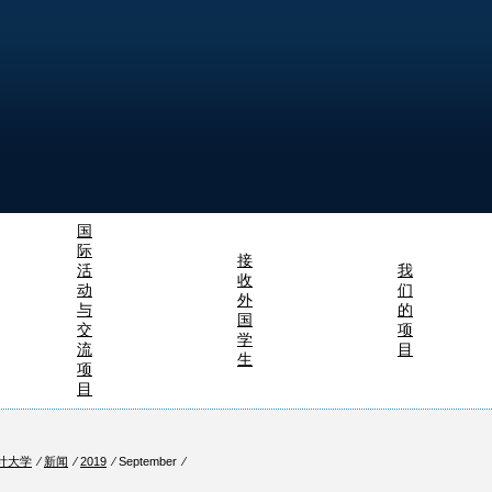
国
际
接
活
我
收
动
们
外
与
的
国
交
项
学
流
目
生
项
目
计大学
⁄
新闻
⁄
2019
⁄ September ⁄