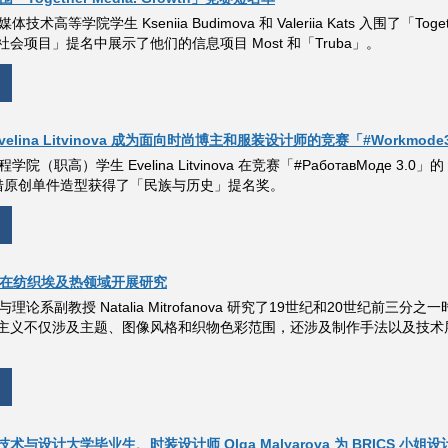
媒体技术高等学院学生 Kseniia Budimova 和 Valeriia Kats 入围了「
会项目」提名中展示了他们的信息项目 Most 和「Truba」。
 Evelina Litvinova 成为面向时尚博主和服装设计师的竞赛「#Workmod
工程学院（职高）学生 Evelina Litvinova 在竞赛「#РаботавМ
 还凭借原创单件造型获得了「民族与历史」提名奖。
科学家在纺织埃及热领域开展研究
术史与理论系副教授 Natalia Mitrofanova 研究了19世纪和20
主义不仅涉及主题、图像风格和织物色彩范围，还涉及制作手法以及技术
与设计大学毕业生、时装设计师 Olga Malyarova 为 BRICS 小姐