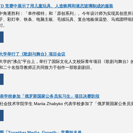
UITD 竞赛中展示了用儿童玩具、人造蛛网和液态玻璃制成的服装
中角逐胜利：「单件模特」和「原创系列」。今年设计师为实现其创意所
子、彩灯串、铁条、电脑主板、毛绒玩具、复合地板保温垫、马戏团呼啦
钉。
大学举行了《歌剧与舞台》项目会议
学的"沸点"平台上，举行了国际文化人文校际青年项目《歌剧与舞台》的又
和二十名指导教师正共同致力于创作一部歌剧剧目。
学生代表学校参加「俄罗斯国家公务员实习生」项目决赛阶段
经济与社会技术学院学生 Mariia Zhabyko 代表学校参加了「俄罗斯
围「Together Media. Growth」竞赛短名单