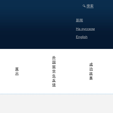
搜索
新闻
На русском
English
外
国
成
留
展
功
学
示
故
生
事
反
馈