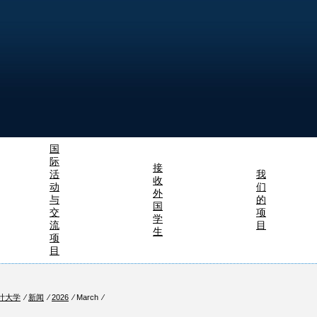
国
际
接
活
我
收
动
们
外
与
的
国
交
项
学
流
目
生
项
目
计大学
⁄
新闻
⁄
2026
⁄ March ⁄