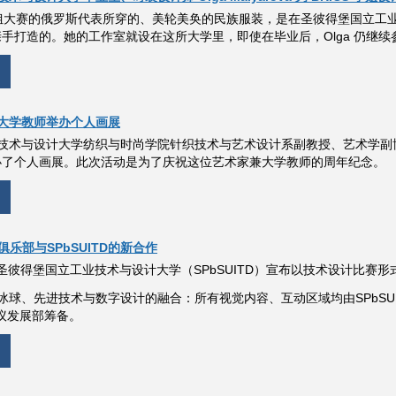
S 小姐大赛的俄罗斯代表所穿的、美轮美奂的民族服装，是在圣彼得堡国立
arova 亲手打造的。她的工作室就设在这所大学里，即使在毕业后，Olga 仍
大学教师举办个人画展
技术与设计大学纺织与时尚学院针织技术与艺术设计系副教授、艺术学副博士
aya举办了个人画展。此次活动是为了庆祝这位艺术家兼大学教师的周年纪念。
俱乐部与SPbSUITD的新合作
圣彼得堡国立工业技术与设计大学（SPbSUITD）宣布以技术设计比赛形式开
冰球、先进技术与数字设计的融合：所有视觉内容、互动区域均由SPbSU
倡议发展部筹备。