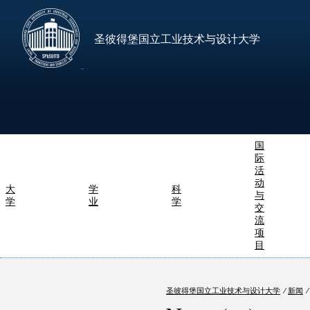
圣彼得堡国立工业技术与设计大学
国
际
活
动
大
学
科
与
学
业
学
交
流
项
目
圣彼得堡国立工业技术与设计大学
⁄
新闻