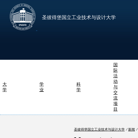
圣彼得堡国立工业技术与设计大学
国
际
活
动
大
学
科
与
学
业
学
交
流
项
目
圣彼得堡国立工业技术与设计大学
⁄
新闻