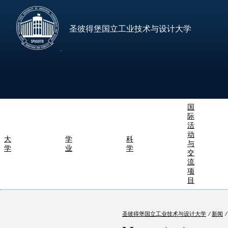
圣彼得堡国立工业技术与设计大学
国
际
活
动
大
学
科
与
学
业
学
交
流
项
目
圣彼得堡国立工业技术与设计大学
⁄
新闻