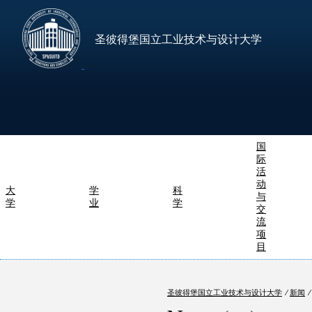
圣彼得堡国立工业技术与设计大学
国
际
活
动
大
学
科
与
学
业
学
交
流
项
目
圣彼得堡国立工业技术与设计大学
⁄
新闻