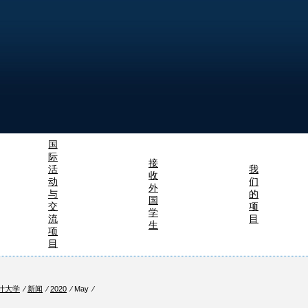
国
际
接
活
我
收
动
们
外
与
的
国
交
项
学
流
目
生
项
目
计大学
⁄
新闻
⁄
2020
⁄ May ⁄