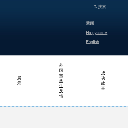
搜索
新闻
На русском
English
外
国
成
留
展
功
学
示
故
生
事
反
馈