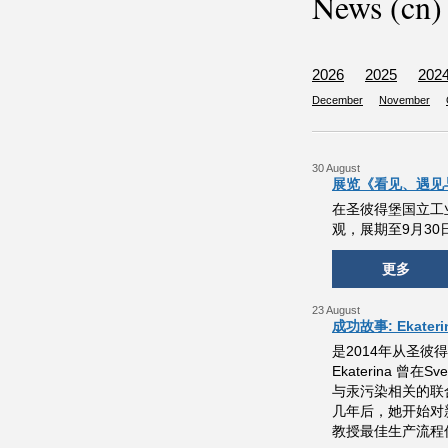
News (cn)
2026
2025
202
December
November
30 August
展览《看见、遇见与
在圣彼得堡国立工业
观，展期至9月30
更多
23 August
成功故事: Ekaterin
是2014年从圣彼
Ekaterina 
与汞污染相关的联
几年后，她开始对新
教授最佳生产流程