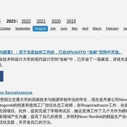
4
2023
2022
2021
2020
2019
October
September
August
July
June
May
April
March
February
Ja
观看》：关于光是如何工作的，已在SPbSUITD “坐标”空间中开放。
技术和设计大学的现代设计空间“坐标”中，已开放了一场展览，讲述光是如何工作
日。
a Savostyanova
得堡国立交通大学的高级技术与能源学校毕业的学生，现在是丹麦公司Novo
曾在Svetogorsk的纸浆和造纸工厂担任生态工程师，在Rospriradnazo
合国项目。此外，提前完成了学期考试后，她去亚洲工作了几个月作为模
领域产生兴趣，提高了自己的资质，并转到Novo Nordisk的精益生产合作
优化实践，并开发自己的方法。