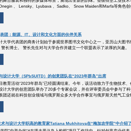
的舞台服装和独特的多媒体布景，展现出全新的韵味。圣彼得堡工业技术
gin 、 Lensky、Lyubava 、Sadko、 Snow Maiden和Marfa等
及代表团：能源、IT、设计和文化方面的伙伴关系
计大学代表团的商务计划始于参观世界图书文化中心之一，亚历山大图书
f Riad 警长博士。 警长先生对与大学合作并建立一个联盟表示了浓厚的兴趣。
设计大学（SPbSUITD）的创意团队在“2023年群岛”出席
目教育活动“2023年群岛”已经圆满结束。今年，该活动致力于生物技术
设计大学的创意团队举办了20多个专家会议，并在评审委员会中参与了科
表团还就在科技创业领域与俄罗斯众多大学合作事宜与俄罗斯天然气工业
与设计大学职高的教育家Tatiana Mukhitova在“梅加农学院”中介绍
业学院”中举办的“#在塔夫里达岛上构想”项目工作坊中，针对创意产业代