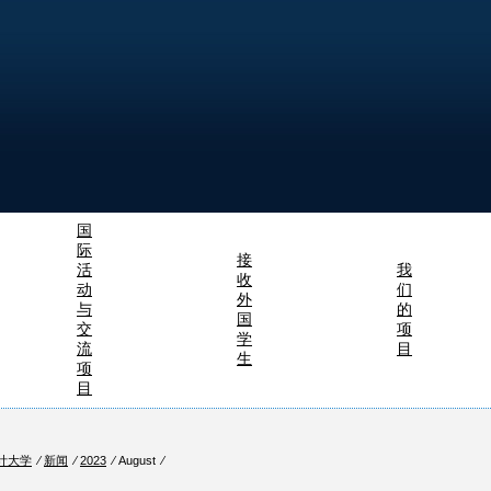
国
际
接
活
我
收
动
们
外
与
的
国
交
项
学
流
目
生
项
目
计大学
⁄
新闻
⁄
2023
⁄ August ⁄