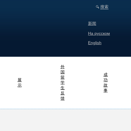
搜索
新闻
На русском
English
外
国
成
留
展
功
学
示
故
生
事
反
馈