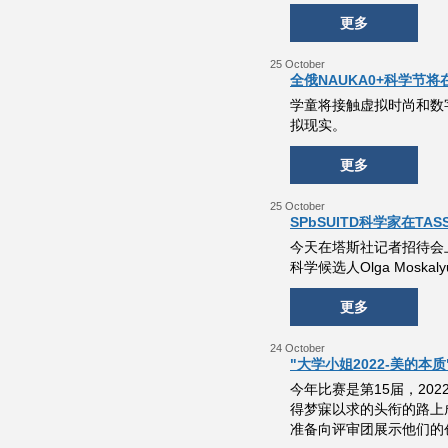
更多
25 October
全俄NAUKA0+科学节将在
学童将接触虚拟时尚和数
拟现实。
更多
25 October
SPbSUITD科学家在
今天在塔斯社记者招待会上
科学候选人Olga Mos
更多
24 October
"大学小姐2022-美的本质
今年比赛是第15届，20
得梦寐以求的头衔的路上
准备向评审团展示他们的