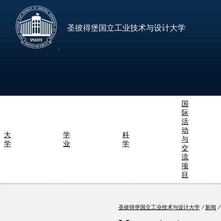
圣彼得堡国立工业技术与设计大学
国
际
活
动
大
学
科
与
学
业
学
交
流
项
目
圣彼得堡国立工业技术与设计大学
⁄
新闻