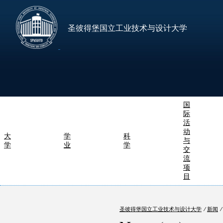
圣彼得堡国立工业技术与设计大学
国
际
活
动
大
学
科
与
学
业
学
交
流
项
目
圣彼得堡国立工业技术与设计大学
⁄
新闻